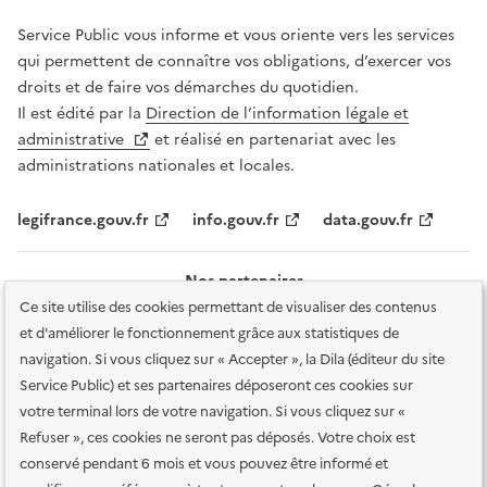
Service Public vous informe et vous oriente vers les services
qui permettent de connaître vos obligations, d’exercer vos
droits et de faire vos démarches du quotidien.
Il est édité par la
Direction de l’information légale et
administrative
et réalisé en partenariat avec les
administrations nationales et locales.
legifrance.gouv.fr
info.gouv.fr
data.gouv.fr
Nos partenaires
Ce site utilise des cookies permettant de visualiser des contenus
et d'améliorer le fonctionnement grâce aux statistiques de
navigation. Si vous cliquez sur « Accepter », la Dila (éditeur du site
Service Public) et ses partenaires déposeront ces cookies sur
votre terminal lors de votre navigation. Si vous cliquez sur «
Plan du site
Accessibilité : totalement conforme
Accessibilité des
Refuser », ces cookies ne seront pas déposés. Votre choix est
services en ligne
Mentions légales
Données personnelles et sécurité
conservé pendant 6 mois et vous pouvez être informé et