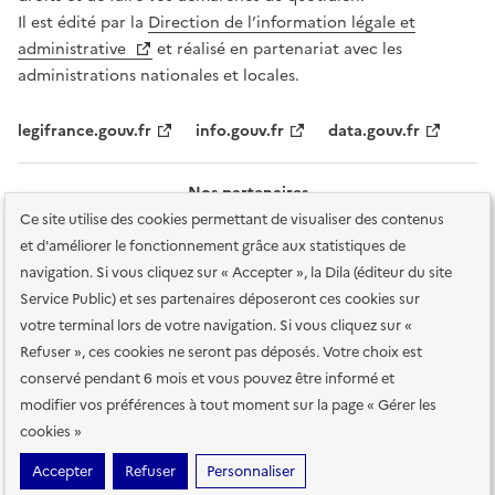
Il est édité par la
Direction de l’information légale et
administrative
et réalisé en partenariat avec les
administrations nationales et locales.
legifrance.gouv.fr
info.gouv.fr
data.gouv.fr
Nos partenaires
Ce site utilise des cookies permettant de visualiser des contenus
et d'améliorer le fonctionnement grâce aux statistiques de
navigation. Si vous cliquez sur « Accepter », la Dila (éditeur du site
Service Public) et ses partenaires déposeront ces cookies sur
votre terminal lors de votre navigation. Si vous cliquez sur «
Plan du site
Accessibilité : totalement conforme
Accessibilité des
Refuser », ces cookies ne seront pas déposés. Votre choix est
services en ligne
Mentions légales
Données personnelles et sécurité
conservé pendant 6 mois et vous pouvez être informé et
modifier vos préférences à tout moment sur la page « Gérer les
Conditions générales d'utilisation
Gestion des cookies
cookies »
Sauf mention contraire, tous les contenus de ce site sont sous
licence
Accepter
Refuser
Personnaliser
etalab-2.0