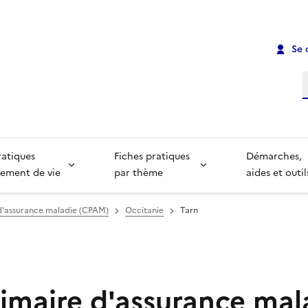
Se 
R
ratiques
Fiches pratiques
Démarches,
ement de vie
par thème
aides et outil
 d'assurance maladie (CPAM)
Occitanie
Tarn
rimaire d'assurance mal