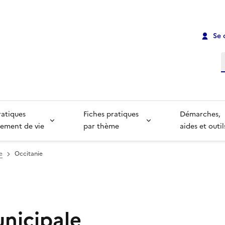
Se 
R
ratiques
Fiches pratiques
Démarches,
ement de vie
par thème
aides et outil
e
Occitanie
unicipale