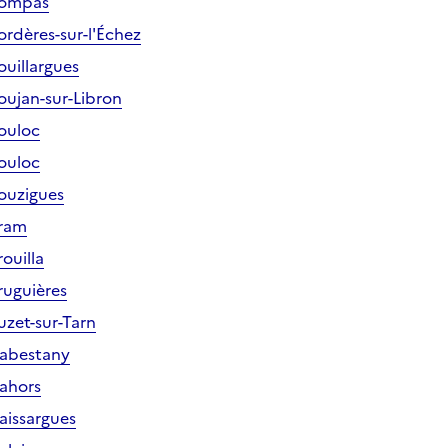
 Bompas
ordères-sur-l'Échez
ouillargues
Boujan-sur-Libron
Bouloc
Bouloc
Bouzigues
Bram
rouilla
ruguières
uzet-sur-Tarn
Cabestany
Cahors
aissargues