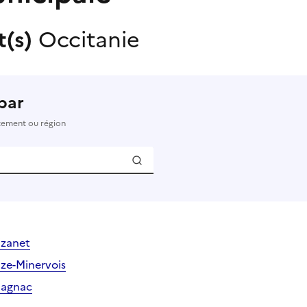
t(s)
Occitanie
par
rtement ou région
izanet
ize-Minervois
Blagnac