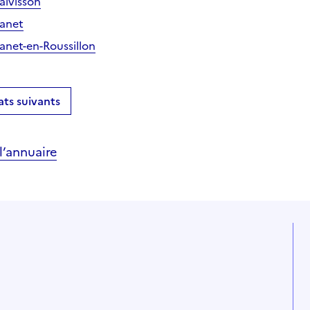
alvisson
Canet
Canet-en-Roussillon
ats suivants
’annuaire