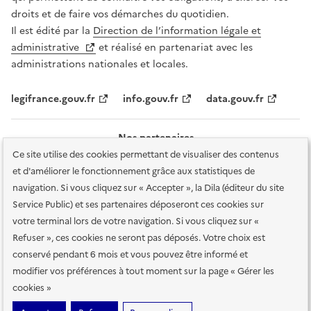
droits et de faire vos démarches du quotidien.
Il est édité par la
Direction de l’information légale et
administrative
et réalisé en partenariat avec les
administrations nationales et locales.
legifrance.gouv.fr
info.gouv.fr
data.gouv.fr
Nos partenaires
Ce site utilise des cookies permettant de visualiser des contenus
et d'améliorer le fonctionnement grâce aux statistiques de
navigation. Si vous cliquez sur « Accepter », la Dila (éditeur du site
Service Public) et ses partenaires déposeront ces cookies sur
votre terminal lors de votre navigation. Si vous cliquez sur «
Plan du site
Accessibilité : totalement conforme
Accessibilité des
Refuser », ces cookies ne seront pas déposés. Votre choix est
services en ligne
Mentions légales
Données personnelles et sécurité
conservé pendant 6 mois et vous pouvez être informé et
modifier vos préférences à tout moment sur la page « Gérer les
Conditions générales d'utilisation
Gestion des cookies
cookies »
Sauf mention contraire, tous les contenus de ce site sont sous
licence