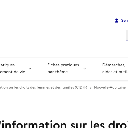
Se 
R
ratiques
Fiches pratiques
Démarches,
ement de vie
par thème
aides et outil
tion sur les droits des femmes et des familles (CIDFF)
Nouvelle-Aquitaine
information sur les dro