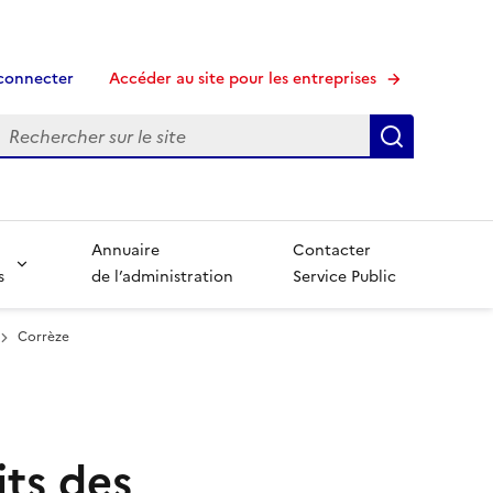
connecter
Accéder au site pour les entreprises
echerche
Recherche
Annuaire
Contacter
s
de l’administration
Service Public
Corrèze
its des