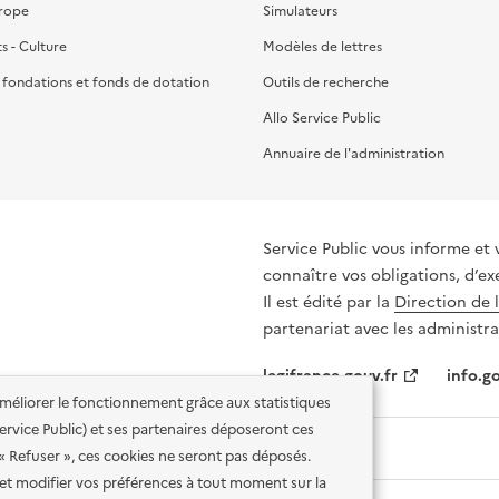
urope
Simulateurs
ts - Culture
Modèles de lettres
, fondations et fonds de dotation
Outils de recherche
Allo Service Public
Annuaire de l'administration
Service Public vous informe et 
connaître vos obligations, d’ex
Il est édité par la
Direction de 
partenariat avec les administra
legifrance.gouv.fr
info.go
'améliorer le fonctionnement grâce aux statistiques
 Service Public) et ses partenaires déposeront ces
 « Refuser », ces cookies ne seront pas déposés.
et modifier vos préférences à tout moment sur la