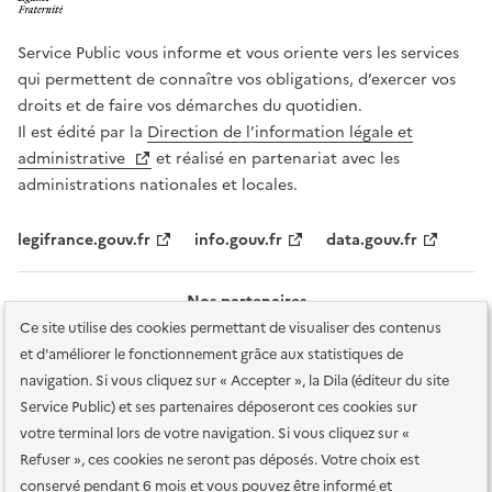
Service Public vous informe et vous oriente vers les services
qui permettent de connaître vos obligations, d’exercer vos
droits et de faire vos démarches du quotidien.
Il est édité par la
Direction de l’information légale et
administrative
et réalisé en partenariat avec les
administrations nationales et locales.
legifrance.gouv.fr
info.gouv.fr
data.gouv.fr
Nos partenaires
Ce site utilise des cookies permettant de visualiser des contenus
et d'améliorer le fonctionnement grâce aux statistiques de
navigation. Si vous cliquez sur « Accepter », la Dila (éditeur du site
Service Public) et ses partenaires déposeront ces cookies sur
votre terminal lors de votre navigation. Si vous cliquez sur «
Plan du site
Accessibilité : totalement conforme
Accessibilité des
Refuser », ces cookies ne seront pas déposés. Votre choix est
services en ligne
Mentions légales
Données personnelles et sécurité
conservé pendant 6 mois et vous pouvez être informé et