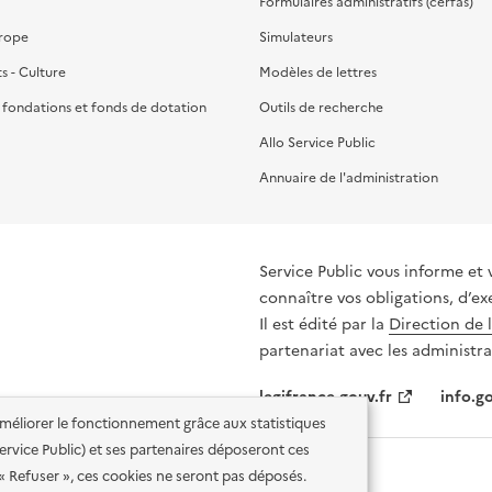
Formulaires administratifs (cerfas)
urope
Simulateurs
ts - Culture
Modèles de lettres
, fondations et fonds de dotation
Outils de recherche
Allo Service Public
Annuaire de l'administration
Service Public vous informe et 
connaître vos obligations, d’ex
Il est édité par la
Direction de 
partenariat avec les administra
legifrance.gouv.fr
info.go
'améliorer le fonctionnement grâce aux statistiques
 Service Public) et ses partenaires déposeront ces
 « Refuser », ces cookies ne seront pas déposés.