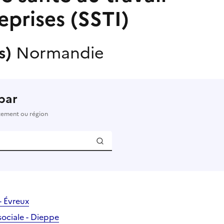
eprises (SSTI)
(s)
Normandie
par
rtement ou région
- Évreux
ociale - Dieppe