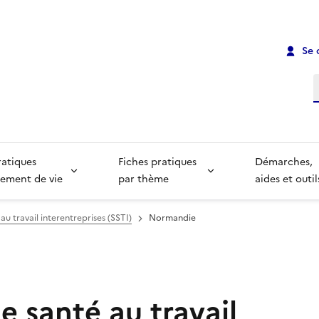
Se 
R
ratiques
Fiches pratiques
Démarches,
ement de vie
par thème
aides et outil
au travail interentreprises (SSTI)
Normandie
e santé au travail