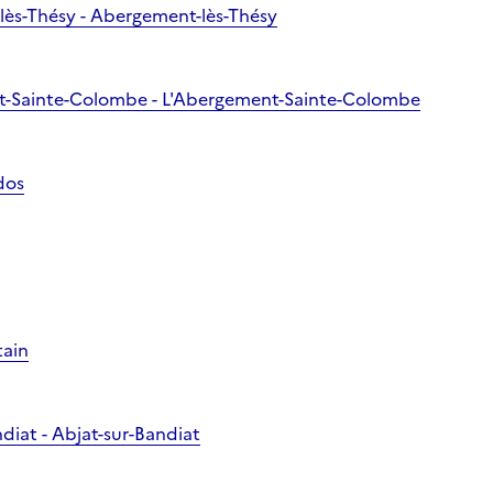
lès-Thésy - Abergement-lès-Thésy
nt-Sainte-Colombe - L'Abergement-Sainte-Colombe
dos
tain
ndiat - Abjat-sur-Bandiat