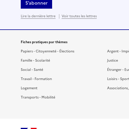
S’abonner
Lire la dernière lettre
Voir toutes les lettres
Fiches pratiques par thèmes
Papiers - Citoyenneté - Élections
Argent - Imp
Famille - Scolarité
Justice
Social - Santé
Étranger - E
Travail - Formation
Loisirs - Spor
Logement
Associations
Transports - Mobilité