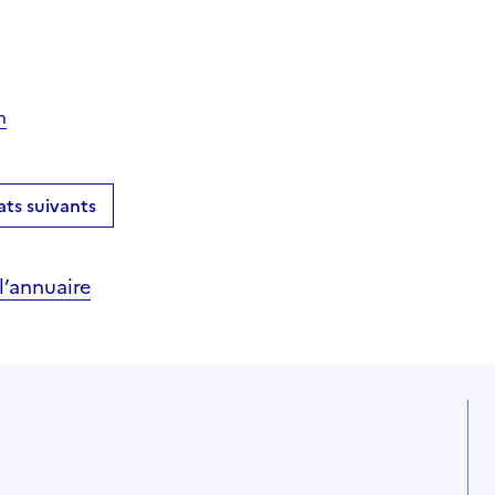
n
ats suivants
’annuaire