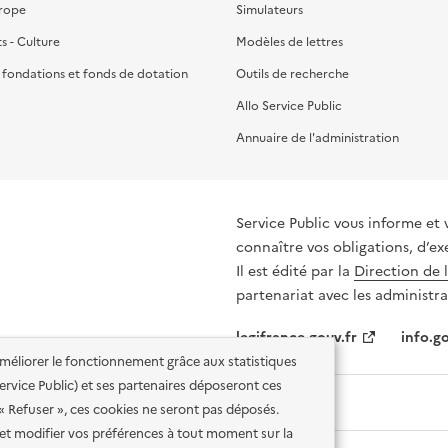
urope
Simulateurs
ts - Culture
Modèles de lettres
, fondations et fonds de dotation
Outils de recherche
Allo Service Public
Annuaire de l'administration
Service Public vous informe et 
connaître vos obligations, d’ex
Il est édité par la
Direction de 
partenariat avec les administra
legifrance.gouv.fr
info.go
'améliorer le fonctionnement grâce aux statistiques
 Service Public) et ses partenaires déposeront ces
 « Refuser », ces cookies ne seront pas déposés.
et modifier vos préférences à tout moment sur la