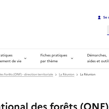
Se 
R
ratiques
Fiches pratiques
Démarches,
ement de vie
par thème
aides et outil
es forêts (ONF) - direction territoriale
La Réunion
La Réunion
tional des forêts (ONF)