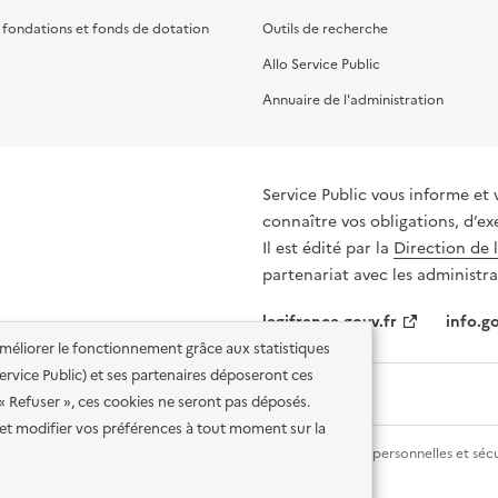
, fondations et fonds de dotation
Outils de recherche
Allo Service Public
Annuaire de l'administration
Service Public vous informe et 
connaître vos obligations, d’ex
Il est édité par la
Direction de 
partenariat avec les administra
legifrance.gouv.fr
info.go
'améliorer le fonctionnement grâce aux statistiques
 Service Public) et ses partenaires déposeront ces
 « Refuser », ces cookies ne seront pas déposés.
et modifier vos préférences à tout moment sur la
lité des services en ligne
Mentions légales
Données personnelles et sécu