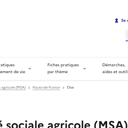
Se 
R
ratiques
Fiches pratiques
Démarches,
ement de vie
par thème
aides et outil
e agricole (MSA)
Hauts-de-France
Oise
 sociale agricole (MSA)