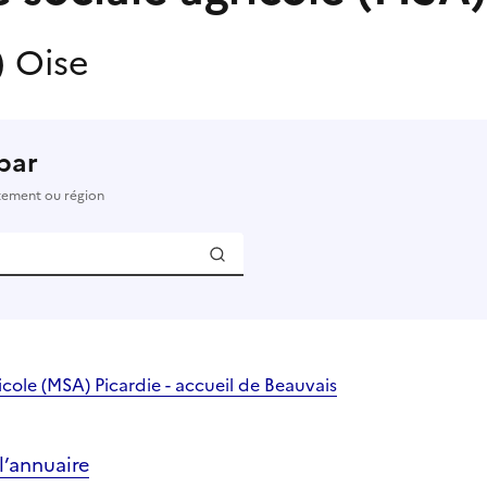
)
Oise
par
rtement ou région
icole (MSA) Picardie - accueil de Beauvais
’annuaire