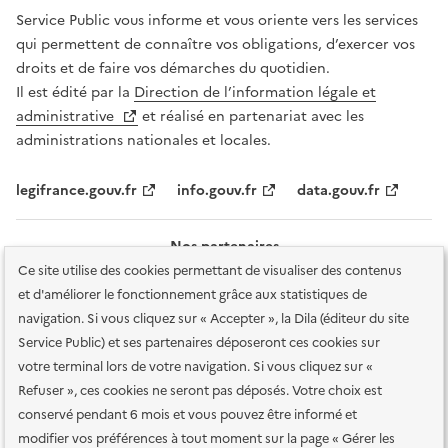
Service Public vous informe et vous oriente vers les services
qui permettent de connaître vos obligations, d’exercer vos
droits et de faire vos démarches du quotidien.
Il est édité par la
Direction de l’information légale et
administrative
et réalisé en partenariat avec les
administrations nationales et locales.
legifrance.gouv.fr
info.gouv.fr
data.gouv.fr
Nos partenaires
Ce site utilise des cookies permettant de visualiser des contenus
et d'améliorer le fonctionnement grâce aux statistiques de
navigation. Si vous cliquez sur « Accepter », la Dila (éditeur du site
Service Public) et ses partenaires déposeront ces cookies sur
votre terminal lors de votre navigation. Si vous cliquez sur «
Plan du site
Accessibilité : totalement conforme
Accessibilité des
Refuser », ces cookies ne seront pas déposés. Votre choix est
services en ligne
Mentions légales
Données personnelles et sécurité
conservé pendant 6 mois et vous pouvez être informé et
modifier vos préférences à tout moment sur la page « Gérer les
Conditions générales d'utilisation
Gestion des cookies