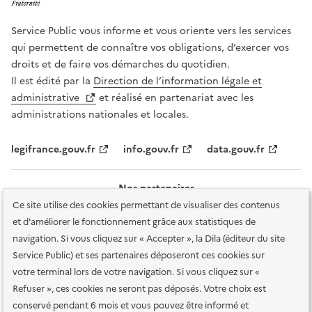
Service Public vous informe et vous oriente vers les services
qui permettent de connaître vos obligations, d’exercer vos
droits et de faire vos démarches du quotidien.
Il est édité par la
Direction de l’information légale et
administrative
et réalisé en partenariat avec les
administrations nationales et locales.
legifrance.gouv.fr
info.gouv.fr
data.gouv.fr
Nos partenaires
Ce site utilise des cookies permettant de visualiser des contenus
et d'améliorer le fonctionnement grâce aux statistiques de
navigation. Si vous cliquez sur « Accepter », la Dila (éditeur du site
Service Public) et ses partenaires déposeront ces cookies sur
votre terminal lors de votre navigation. Si vous cliquez sur «
Plan du site
Accessibilité : totalement conforme
Accessibilité des
Refuser », ces cookies ne seront pas déposés. Votre choix est
services en ligne
Mentions légales
Données personnelles et sécurité
conservé pendant 6 mois et vous pouvez être informé et