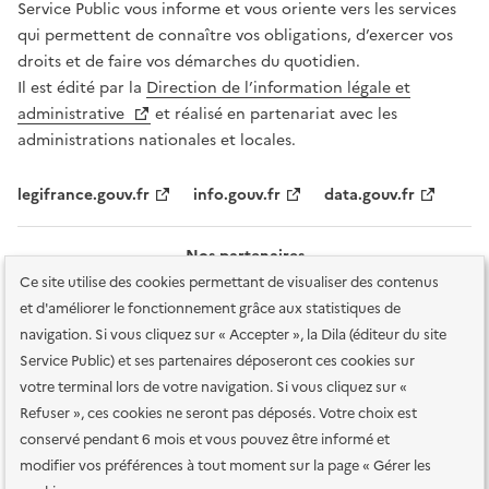
Service Public vous informe et vous oriente vers les services
qui permettent de connaître vos obligations, d’exercer vos
droits et de faire vos démarches du quotidien.
Il est édité par la
Direction de l’information légale et
administrative
et réalisé en partenariat avec les
administrations nationales et locales.
legifrance.gouv.fr
info.gouv.fr
data.gouv.fr
Nos partenaires
Ce site utilise des cookies permettant de visualiser des contenus
et d'améliorer le fonctionnement grâce aux statistiques de
navigation. Si vous cliquez sur « Accepter », la Dila (éditeur du site
Service Public) et ses partenaires déposeront ces cookies sur
votre terminal lors de votre navigation. Si vous cliquez sur «
Plan du site
Accessibilité : totalement conforme
Accessibilité des
Refuser », ces cookies ne seront pas déposés. Votre choix est
services en ligne
Mentions légales
Données personnelles et sécurité
conservé pendant 6 mois et vous pouvez être informé et
modifier vos préférences à tout moment sur la page « Gérer les
Conditions générales d'utilisation
Gestion des cookies