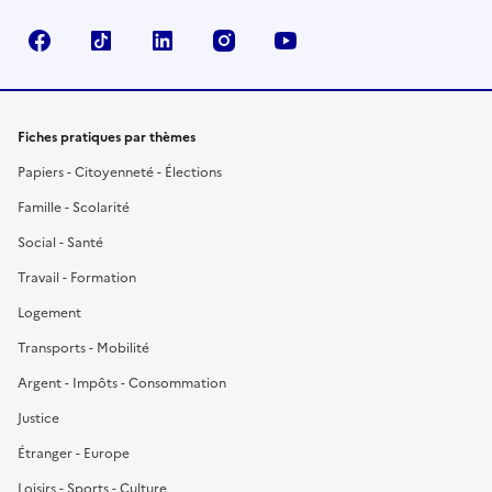
Facebook
TikTok
LinkedIn
Instagram
YouTube
Fiches pratiques par thèmes
Papiers - Citoyenneté - Élections
Famille - Scolarité
Social - Santé
Travail - Formation
Logement
Transports - Mobilité
Argent - Impôts - Consommation
Justice
Étranger - Europe
Loisirs - Sports - Culture