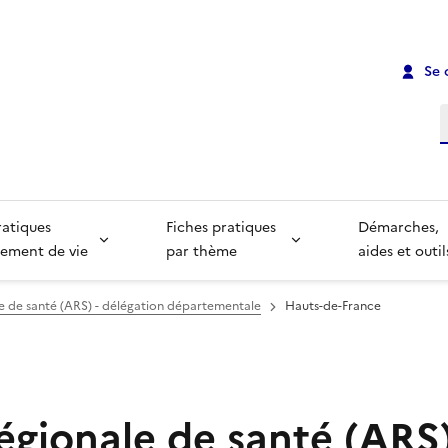
Se 
R
ratiques
Fiches pratiques
Démarches,
ement de vie
par thème
aides et outil
e de santé (ARS) - délégation départementale
Hauts-de-France
égionale de santé (ARS)