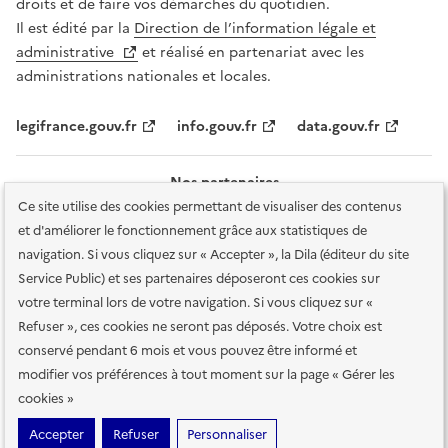
droits et de faire vos démarches du quotidien.
Il est édité par la
Direction de l’information légale et
administrative
et réalisé en partenariat avec les
administrations nationales et locales.
legifrance.gouv.fr
info.gouv.fr
data.gouv.fr
Nos partenaires
Ce site utilise des cookies permettant de visualiser des contenus
et d'améliorer le fonctionnement grâce aux statistiques de
navigation. Si vous cliquez sur « Accepter », la Dila (éditeur du site
Service Public) et ses partenaires déposeront ces cookies sur
votre terminal lors de votre navigation. Si vous cliquez sur «
Plan du site
Accessibilité : totalement conforme
Accessibilité des
Refuser », ces cookies ne seront pas déposés. Votre choix est
services en ligne
Mentions légales
Données personnelles et sécurité
conservé pendant 6 mois et vous pouvez être informé et
modifier vos préférences à tout moment sur la page « Gérer les
Conditions générales d'utilisation
Gestion des cookies
cookies »
Sauf mention contraire, tous les contenus de ce site sont sous
licence
Accepter
Refuser
Personnaliser
etalab-2.0