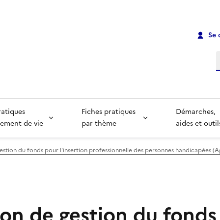
Se 
R
ratiques
Fiches pratiques
Démarches,
ement de vie
par thème
aides et outil
estion du fonds pour l'insertion professionnelle des personnes handicapées (A
ion de gestion du fonds