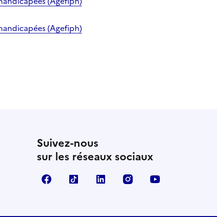
 handicapées (Agefiph)
 handicapées (Agefiph)
Suivez-nous
sur les réseaux sociaux
Facebook
TikTok
LinkedIn
Instagram
YouTube