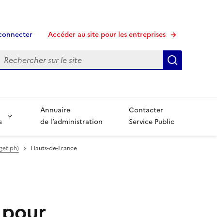
connecter
Accéder au site pour les entreprises
echerche
Recherche
Annuaire
Contacter
s
de l’administration
Service Public
gefiph)
Hauts-de-France
 pour