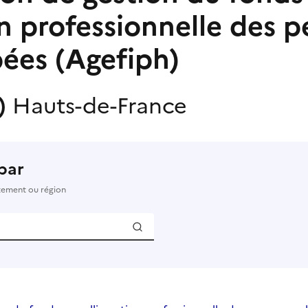
on professionnelle des 
ées (Agefiph)
s)
Hauts-de-France
par
rtement ou région