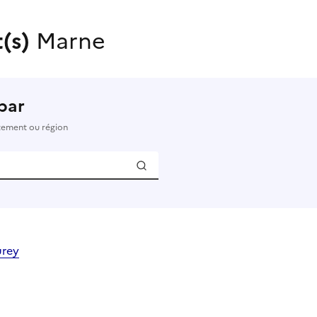
t(s)
Marne
par
rtement ou région
urey