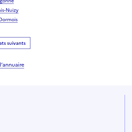
Argonne
nis-Nuizy
-Dormois
ats suivants
’annuaire