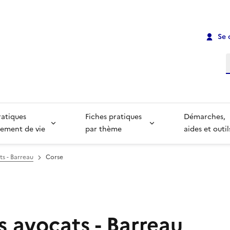
Se 
R
ratiques
Fiches pratiques
Démarches,
ement de vie
par thème
aides et outil
s - Barreau
Corse
s avocats - Barreau