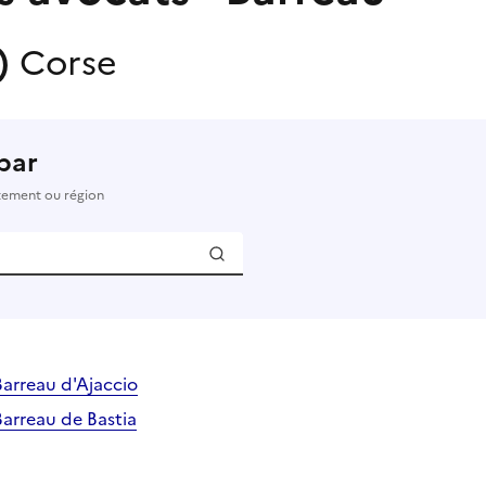
s)
Corse
par
rtement ou région
Barreau d'Ajaccio
Barreau de Bastia