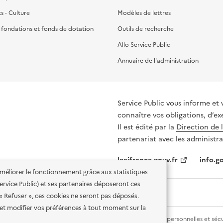
ts - Culture
Modèles de lettres
, fondations et fonds de dotation
Outils de recherche
Allo Service Public
Annuaire de l'administration
Service Public vous informe et 
connaître vos obligations, d’ex
Il est édité par la
Direction de 
partenariat avec les administra
legifrance.gouv.fr
info.go
'améliorer le fonctionnement grâce aux statistiques
 Service Public) et ses partenaires déposeront ces
 « Refuser », ces cookies ne seront pas déposés.
et modifier vos préférences à tout moment sur la
lité des services en ligne
Mentions légales
Données personnelles et sécu