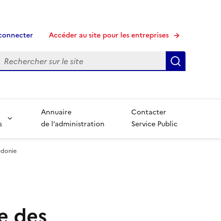
connecter
Accéder au site pour les entreprises
echerche
Recherche
Annuaire
Contacter
s
de l’administration
Service Public
édonie
e des