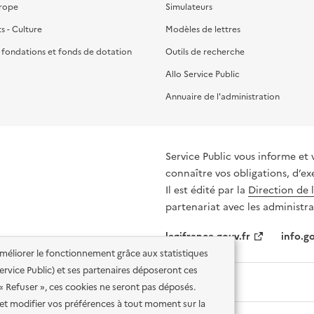
urope
Simulateurs
ts - Culture
Modèles de lettres
, fondations et fonds de dotation
Outils de recherche
Allo Service Public
Annuaire de l'administration
Service Public vous informe et 
connaître vos obligations, d’ex
Il est édité par la
Direction de 
partenariat avec les administra
legifrance.gouv.fr
info.go
'améliorer le fonctionnement grâce aux statistiques
 Service Public) et ses partenaires déposeront ces
 « Refuser », ces cookies ne seront pas déposés.
et modifier vos préférences à tout moment sur la