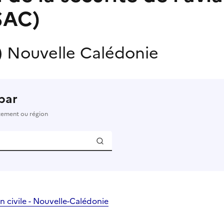
DSAC)
)
Nouvelle Calédonie
par
rtement ou région
on civile - Nouvelle-Calédonie