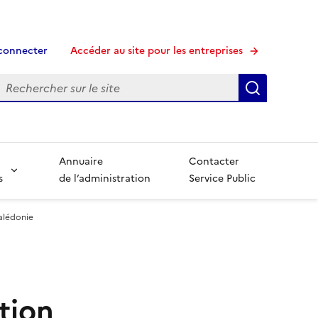
connecter
Accéder au site pour les entreprises
echerche
Recherche
Annuaire
Contacter
s
de l’administration
Service Public
alédonie
ation