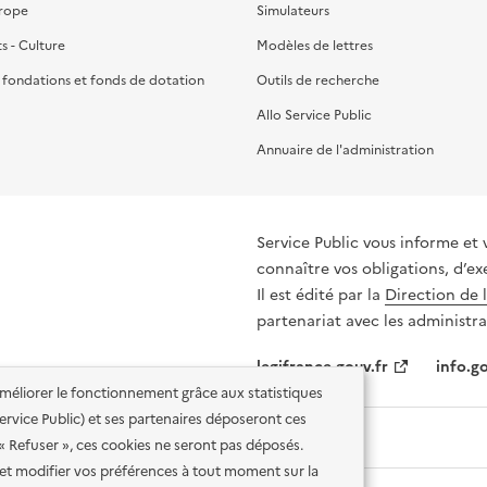
urope
Simulateurs
ts - Culture
Modèles de lettres
, fondations et fonds de dotation
Outils de recherche
Allo Service Public
Annuaire de l'administration
Service Public vous informe et 
connaître vos obligations, d’ex
Il est édité par la
Direction de 
partenariat avec les administra
legifrance.gouv.fr
info.go
'améliorer le fonctionnement grâce aux statistiques
 Service Public) et ses partenaires déposeront ces
 « Refuser », ces cookies ne seront pas déposés.
et modifier vos préférences à tout moment sur la