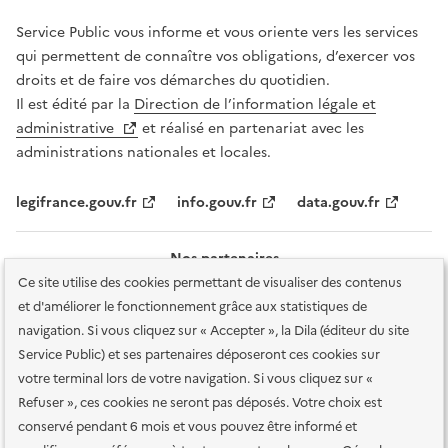
Service Public vous informe et vous oriente vers les services
qui permettent de connaître vos obligations, d’exercer vos
droits et de faire vos démarches du quotidien.
Il est édité par la
Direction de l’information légale et
administrative
et réalisé en partenariat avec les
administrations nationales et locales.
legifrance.gouv.fr
info.gouv.fr
data.gouv.fr
Nos partenaires
Ce site utilise des cookies permettant de visualiser des contenus
et d'améliorer le fonctionnement grâce aux statistiques de
navigation. Si vous cliquez sur « Accepter », la Dila (éditeur du site
Service Public) et ses partenaires déposeront ces cookies sur
votre terminal lors de votre navigation. Si vous cliquez sur «
Plan du site
Accessibilité : totalement conforme
Accessibilité des
Refuser », ces cookies ne seront pas déposés. Votre choix est
services en ligne
Mentions légales
Données personnelles et sécurité
conservé pendant 6 mois et vous pouvez être informé et