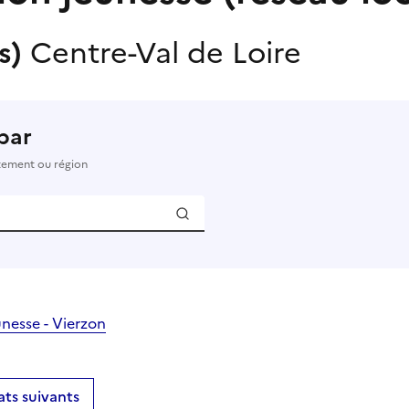
(s)
Centre-Val de Loire
par
rtement ou région
unesse - Vierzon
ats suivants