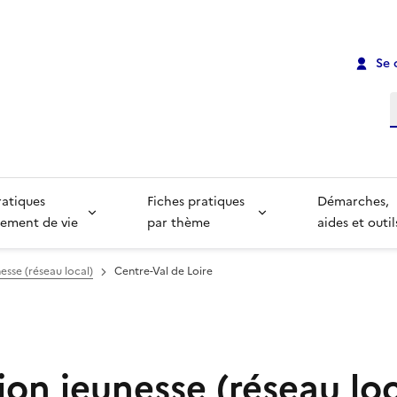
Se 
R
ratiques
Fiches pratiques
Démarches,
ement de vie
par thème
aides et outil
esse (réseau local)
Centre-Val de Loire
on jeunesse (réseau loc