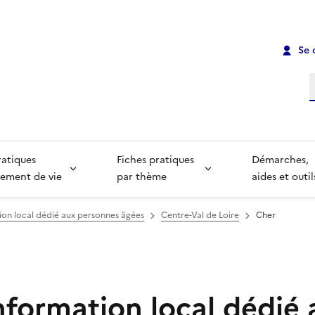
Se 
R
ratiques
Fiches pratiques
Démarches,
ement de vie
par thème
aides et outil
ion local dédié aux personnes âgées
Centre-Val de Loire
Cher
nformation local dédié 