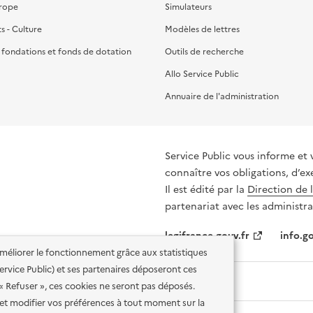
urope
Simulateurs
ts - Culture
Modèles de lettres
, fondations et fonds de dotation
Outils de recherche
Allo Service Public
Annuaire de l'administration
Service Public vous informe et 
connaître vos obligations, d’ex
Il est édité par la
Direction de 
partenariat avec les administra
legifrance.gouv.fr
info.go
'améliorer le fonctionnement grâce aux statistiques
 Service Public) et ses partenaires déposeront ces
 « Refuser », ces cookies ne seront pas déposés.
et modifier vos préférences à tout moment sur la