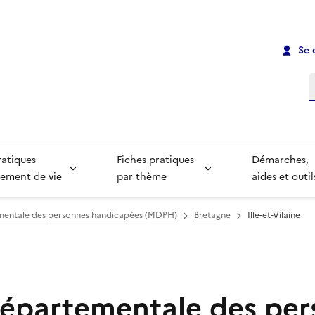
Se 
R
ratiques
Fiches pratiques
Démarches,
ement de vie
par thème
aides et outil
mentale des personnes handicapées (MDPH)
Bretagne
Ille-et-Vilaine
épartementale des per