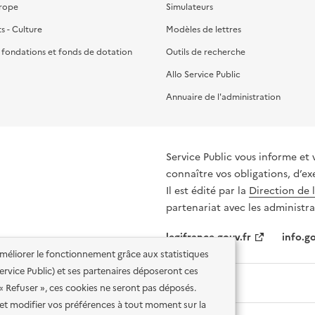
urope
Simulateurs
ts - Culture
Modèles de lettres
, fondations et fonds de dotation
Outils de recherche
Allo Service Public
Annuaire de l'administration
Service Public vous informe et 
connaître vos obligations, d’ex
Il est édité par la
Direction de 
partenariat avec les administra
legifrance.gouv.fr
info.go
'améliorer le fonctionnement grâce aux statistiques
 Service Public) et ses partenaires déposeront ces
 « Refuser », ces cookies ne seront pas déposés.
et modifier vos préférences à tout moment sur la