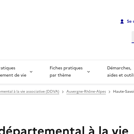
Se 
R
ratiques
Fiches pratiques
Démarches,
ement de vie
par thème
aides et outil
mental à la vie associative (DDVA)
Auvergne-Rhône-Alpes
Haute-Savo
départemental à la vie