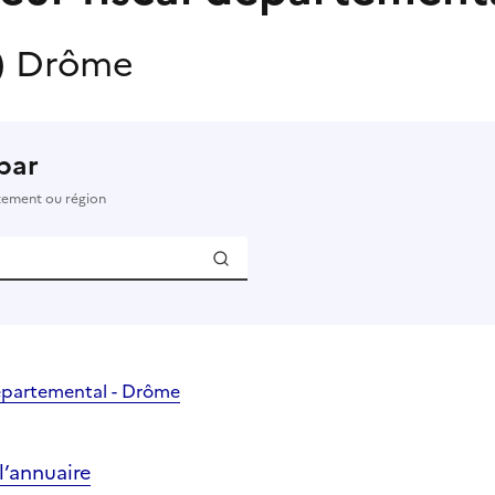
)
Drôme
par
rtement ou région
départemental - Drôme
’annuaire