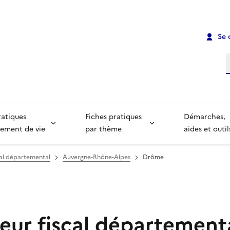
Se 
R
ratiques
Fiches pratiques
Démarches,
ement de vie
par thème
aides et outil
cal départemental
Auvergne-Rhône-Alpes
Drôme
teur fiscal département