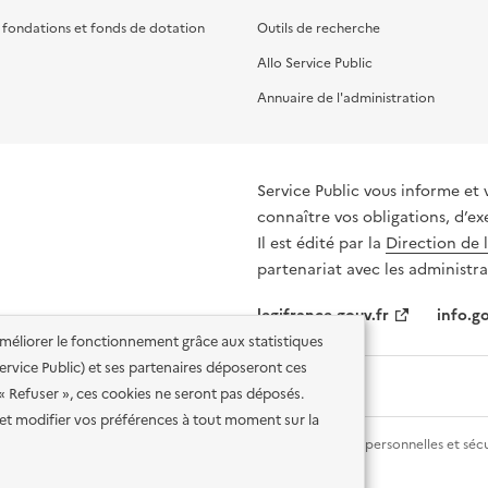
, fondations et fonds de dotation
Outils de recherche
Allo Service Public
Annuaire de l'administration
Service Public vous informe et 
connaître vos obligations, d’ex
Il est édité par la
Direction de 
partenariat avec les administra
legifrance.gouv.fr
info.go
'améliorer le fonctionnement grâce aux statistiques
 Service Public) et ses partenaires déposeront ces
 « Refuser », ces cookies ne seront pas déposés.
et modifier vos préférences à tout moment sur la
lité des services en ligne
Mentions légales
Données personnelles et sécu