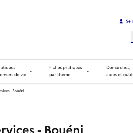
Se 
R
ratiques
Fiches pratiques
Démarches,
ement de vie
par thème
aides et outil
rvices - Bouéni
rvices - Bouéni