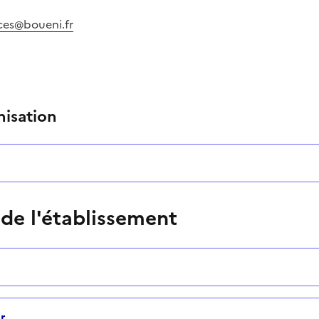
ces@boueni.fr
nisation
 de l'établissement
r