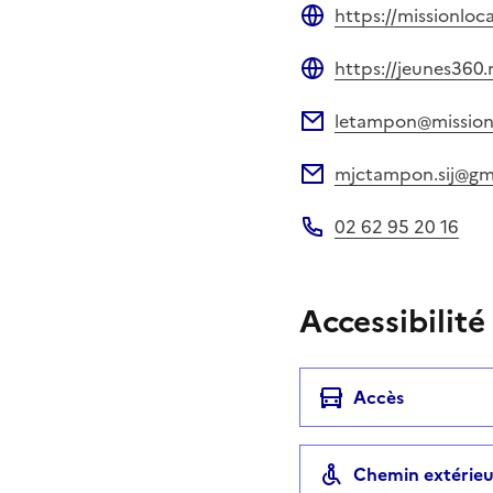
https://missionloca
Site web
https://jeunes360.
Site web
letampon@mission
Adresse électronique
mjctampon.sij@gm
Adresse électronique
02 62 95 20 16
Téléphone
Accessibilité
Accès
Chemin extérieu