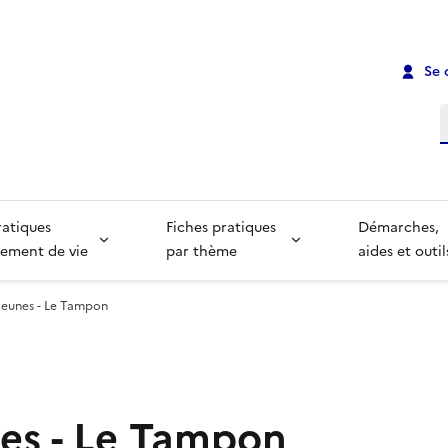
Se 
R
ratiques
Fiches pratiques
Démarches,
ement de vie
par thème
aides et outil
Jeunes - Le Tampon
nes - Le Tampon