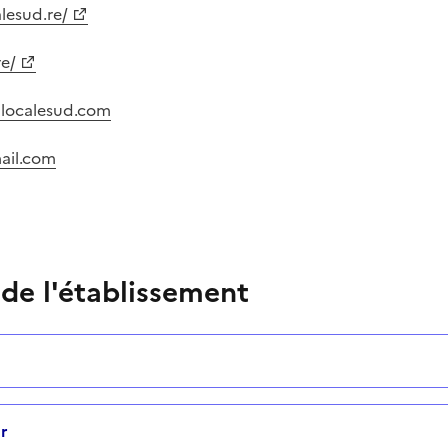
lesud.re/
re/
localesud.com
ail.com
 de l'établissement
r