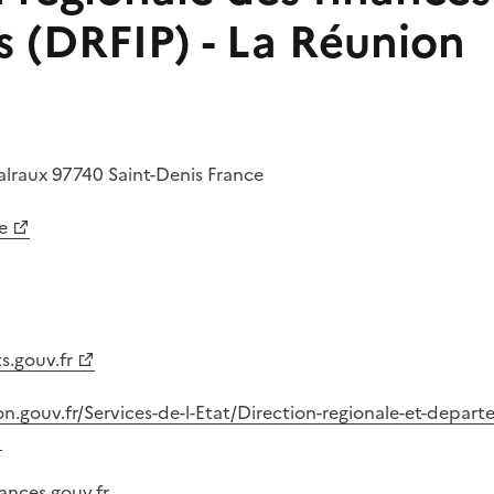
s (DRFIP) - La Réunion
alraux
97740
Saint-Denis
France
e
s.gouv.fr
n.gouv.fr/Services-de-l-Etat/Direction-regionale-et-depart
ances.gouv.fr