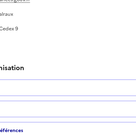
alraux
 Cedex 9
nisation
 références