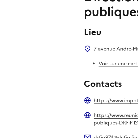
publique
Lieu
7 avenue André-M
Voir sur une cart
Contacts
https://www.impot
Site web
https://www.reunio
Site web
publiques-DRFiP
drfip974@dgfip.fin