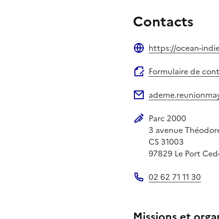
Contacts
https://ocean-indi
Site web
Formulaire de con
ademe.reunionma
Adresse électronique
Parc 2000
Adresse postale
3 avenue Théodor
CS 31003
97829
Le Port Ced
02 62 71 11 30
Téléphone
Missions et orga