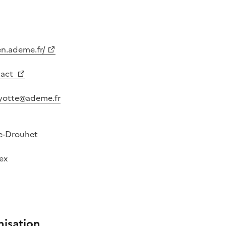
en.ademe.fr/
tact
yotte@ademe.fr
e-Drouhet
ex
nisation