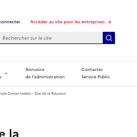
connecter
Accéder au site pour les entreprises
echerche
Recherche
Annuaire
Contacter
s
de l’administration
Service Public
nale Océan Indien - Site de la Réunion
e la