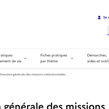
Se 
R
ratiques
Fiches pratiques
Démarches,
ement de vie
par thème
aides et outil
Direction générale des missions institutionnelles
n générale des missions