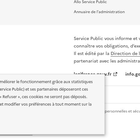
Allo Service Public
Annuaire de l'administration
Service Public vous informe et 
connaître vos obligations, d’ex
Il est édité par la
Direction de 
partenariat avec les administra
legifrance.gouv.fr
info.go
'améliorer le fonctionnement grâce aux statistiques
 Service Public) et ses partenaires déposeront ces
 « Refuser », ces cookies ne seront pas déposés.
et modifier vos préférences à tout moment sur la
lité des services en ligne
Mentions légales
Données personnelles et sécu
ence etalab-2.0