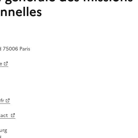
onnelles
rd
75006
Paris
e
fr
tact
urg
d