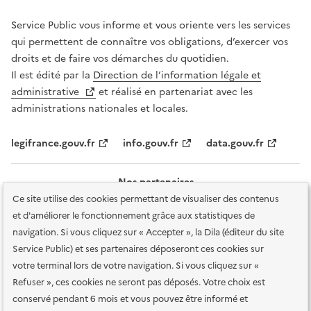
Service Public vous informe et vous oriente vers les services
qui permettent de connaître vos obligations, d’exercer vos
droits et de faire vos démarches du quotidien.
Il est édité par la
Direction de l’information légale et
administrative
et réalisé en partenariat avec les
administrations nationales et locales.
legifrance.gouv.fr
info.gouv.fr
data.gouv.fr
Nos partenaires
Ce site utilise des cookies permettant de visualiser des contenus
et d'améliorer le fonctionnement grâce aux statistiques de
navigation. Si vous cliquez sur « Accepter », la Dila (éditeur du site
Service Public) et ses partenaires déposeront ces cookies sur
votre terminal lors de votre navigation. Si vous cliquez sur «
Plan du site
Accessibilité : totalement conforme
Accessibilité des
Refuser », ces cookies ne seront pas déposés. Votre choix est
services en ligne
Mentions légales
Données personnelles et sécurité
conservé pendant 6 mois et vous pouvez être informé et