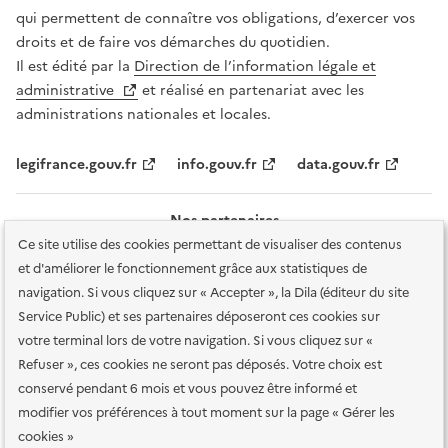
qui permettent de connaître vos obligations, d’exercer vos
droits et de faire vos démarches du quotidien.
Il est édité par la
Direction de l’information légale et
administrative
et réalisé en partenariat avec les
administrations nationales et locales.
legifrance.gouv.fr
info.gouv.fr
data.gouv.fr
Nos partenaires
Ce site utilise des cookies permettant de visualiser des contenus
et d'améliorer le fonctionnement grâce aux statistiques de
navigation. Si vous cliquez sur « Accepter », la Dila (éditeur du site
Service Public) et ses partenaires déposeront ces cookies sur
votre terminal lors de votre navigation. Si vous cliquez sur «
Plan du site
Accessibilité : totalement conforme
Accessibilité des
Refuser », ces cookies ne seront pas déposés. Votre choix est
services en ligne
Mentions légales
Données personnelles et sécurité
conservé pendant 6 mois et vous pouvez être informé et
modifier vos préférences à tout moment sur la page « Gérer les
Conditions générales d'utilisation
Gestion des cookies
cookies »