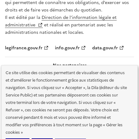
qui permettent de connaître vos obligations, d’exercer vos
droits et de faire vos démarches du quotidien.
Il est édité par la
Direction de l’information légale et
administrative
et réalisé en partenariat avec les
administrations nationales et locales.
legifrance.gouv.fr
info.gouv.fr
data.gouv.fr
Nos partenaires
Ce site utilise des cookies permettant de visualiser des contenus
et d'améliorer le fonctionnement grâce aux statistiques de
navigation. Si vous cliquez sur « Accepter », la Dila (éditeur du site
Service Public) et ses partenaires déposeront ces cookies sur
votre terminal lors de votre navigation. Si vous cliquez sur «
Plan du site
Accessibilité : totalement conforme
Accessibilité des
Refuser », ces cookies ne seront pas déposés. Votre choix est
services en ligne
Mentions légales
Données personnelles et sécurité
conservé pendant 6 mois et vous pouvez être informé et
modifier vos préférences à tout moment sur la page « Gérer les
Conditions générales d'utilisation
Gestion des cookies
cookies »