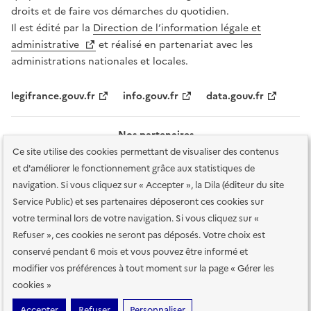
droits et de faire vos démarches du quotidien.
Il est édité par la
Direction de l’information légale et
administrative
et réalisé en partenariat avec les
administrations nationales et locales.
legifrance.gouv.fr
info.gouv.fr
data.gouv.fr
Nos partenaires
Ce site utilise des cookies permettant de visualiser des contenus
et d'améliorer le fonctionnement grâce aux statistiques de
navigation. Si vous cliquez sur « Accepter », la Dila (éditeur du site
Service Public) et ses partenaires déposeront ces cookies sur
votre terminal lors de votre navigation. Si vous cliquez sur «
Plan du site
Accessibilité : totalement conforme
Accessibilité des
Refuser », ces cookies ne seront pas déposés. Votre choix est
services en ligne
Mentions légales
Données personnelles et sécurité
conservé pendant 6 mois et vous pouvez être informé et
modifier vos préférences à tout moment sur la page « Gérer les
Conditions générales d'utilisation
Gestion des cookies
cookies »
Sauf mention contraire, tous les contenus de ce site sont sous
licence
Accepter
Refuser
Personnaliser