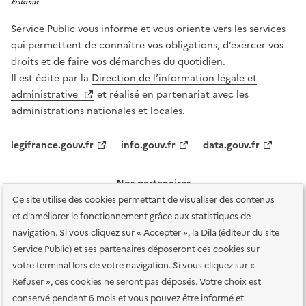
Service Public vous informe et vous oriente vers les services
qui permettent de connaître vos obligations, d’exercer vos
droits et de faire vos démarches du quotidien.
Il est édité par la
Direction de l’information légale et
administrative
et réalisé en partenariat avec les
administrations nationales et locales.
legifrance.gouv.fr
info.gouv.fr
data.gouv.fr
Nos partenaires
Ce site utilise des cookies permettant de visualiser des contenus
et d'améliorer le fonctionnement grâce aux statistiques de
navigation. Si vous cliquez sur « Accepter », la Dila (éditeur du site
Service Public) et ses partenaires déposeront ces cookies sur
votre terminal lors de votre navigation. Si vous cliquez sur «
Plan du site
Accessibilité : totalement conforme
Accessibilité des
Refuser », ces cookies ne seront pas déposés. Votre choix est
services en ligne
Mentions légales
Données personnelles et sécurité
conservé pendant 6 mois et vous pouvez être informé et