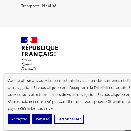
Transports - Mobilité
RÉPUBLIQUE
FRANÇAISE
Ce site utilise des cookies permettant de visualiser des contenus et d
de navigation. Si vous cliquez sur « Accepter », la Dila (éditeur du site
Nos partenaires
cookies sur votre terminal lors de votre navigation. Si vous cliquez sur
Votre choix est conservé pendant 6 mois et vous pouvez être informé 
Plan du site
Accessibilité : totalement conforme
Accessibi
page « Gérer les cookies »
cookies
Accepter
Refuser
Personnaliser
Sauf mention contraire, tous les contenus de ce site sont sous
lic