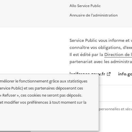
Allo Service Public
Annuaire de l'administration
Service Public vous informe et 
connaître vos obligations, d’ex
Il est édité par la
Direction de 
partenariat avec les administra
legifrance.gouv.fr
info.go
'améliorer le fonctionnement grâce aux statistiques
 Service Public) et ses partenaires déposeront ces
 « Refuser », ces cookies ne seront pas déposés.
et modifier vos préférences à tout moment sur la
lité des services en ligne
Mentions légales
Données personnelles et sécu
ence etalab-2.0