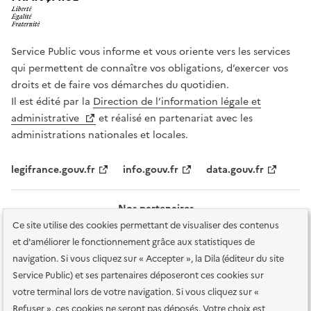
Service Public vous informe et vous oriente vers les services
qui permettent de connaître vos obligations, d’exercer vos
droits et de faire vos démarches du quotidien.
Il est édité par la
Direction de l’information légale et
administrative
et réalisé en partenariat avec les
administrations nationales et locales.
legifrance.gouv.fr
info.gouv.fr
data.gouv.fr
Nos partenaires
Ce site utilise des cookies permettant de visualiser des contenus
et d'améliorer le fonctionnement grâce aux statistiques de
navigation. Si vous cliquez sur « Accepter », la Dila (éditeur du site
Service Public) et ses partenaires déposeront ces cookies sur
votre terminal lors de votre navigation. Si vous cliquez sur «
Plan du site
Accessibilité : totalement conforme
Accessibilité des
Refuser », ces cookies ne seront pas déposés. Votre choix est