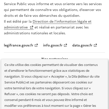
Service Public vous informe et vous oriente vers les services
qui permettent de connaître vos obligations, d’exercer vos
droits et de faire vos démarches du quotidien.
Il est édité par la
Direction de l’information légale et
administrative
et réalisé en partenariat avec les
administrations nationales et locales.
legifrance.gouv.fr
info.gouv.fr
data.gouv.fr
Nos partenaires
Ce site utilise des cookies permettant de visualiser des contenus
et d'améliorer le fonctionnement grâce aux statistiques de
navigation. Si vous cliquez sur « Accepter », la Dila (éditeur du site
Service Public) et ses partenaires déposeront ces cookies sur
votre terminal lors de votre navigation. Si vous cliquez sur «
Plan du site
Accessibilité : totalement conforme
Accessibilité des
Refuser », ces cookies ne seront pas déposés. Votre choix est
services en ligne
Mentions légales
Données personnelles et sécurité
conservé pendant 6 mois et vous pouvez être informé et
modifier vos préférences à tout moment sur la page « Gérer les
Conditions générales d'utilisation
Gestion des cookies