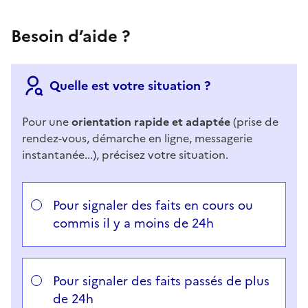
Besoin d’aide ?
Quelle est votre situation ?
Pour une
orientation rapide et adaptée
(prise de
rendez-vous, démarche en ligne, messagerie
instantanée...), précisez votre situation.
Répondez aux questions successives et les réponses 
Vous avez choisi
Choisissez votre cas
Pour signaler des faits en cours ou
commis il y a moins de 24h
Pour signaler des faits passés de plus
de 24h