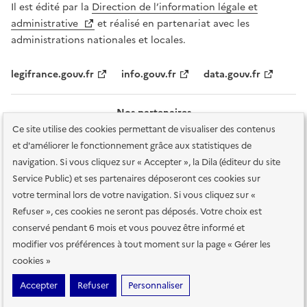
Il est édité par la
Direction de l’information légale et
administrative
et réalisé en partenariat avec les
administrations nationales et locales.
legifrance.gouv.fr
info.gouv.fr
data.gouv.fr
Nos partenaires
Ce site utilise des cookies permettant de visualiser des contenus
et d'améliorer le fonctionnement grâce aux statistiques de
navigation. Si vous cliquez sur « Accepter », la Dila (éditeur du site
Service Public) et ses partenaires déposeront ces cookies sur
votre terminal lors de votre navigation. Si vous cliquez sur «
Plan du site
Accessibilité : totalement conforme
Accessibilité des
Refuser », ces cookies ne seront pas déposés. Votre choix est
services en ligne
Mentions légales
Données personnelles et sécurité
conservé pendant 6 mois et vous pouvez être informé et
modifier vos préférences à tout moment sur la page « Gérer les
Conditions générales d'utilisation
Gestion des cookies
cookies »
Sauf mention contraire, tous les contenus de ce site sont sous
licence
Accepter
Refuser
Personnaliser
etalab-2.0