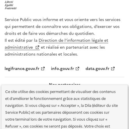
Service Public vous informe et vous oriente vers les services
qui permettent de connaître vos obligations, d’exercer vos
droits et de faire vos démarches du quotidien.
Il est édité par la
Direction de l’information légale et
administrative
et réalisé en partenariat avec les
administrations nationales et locales.
legifrance.gouv.fr
info.gouv.fr
data.gouv.fr
Nos partenaires
Ce site utilise des cookies permettant de visualiser des contenus
et d'améliorer le fonctionnement grâce aux statistiques de
navigation. Si vous cliquez sur « Accepter », la Dila (éditeur du site
Service Public) et ses partenaires déposeront ces cookies sur
votre terminal lors de votre navigation. Si vous cliquez sur «
Plan du site
Accessibilité : totalement conforme
Accessibilité des
Refuser », ces cookies ne seront pas déposés. Votre choix est