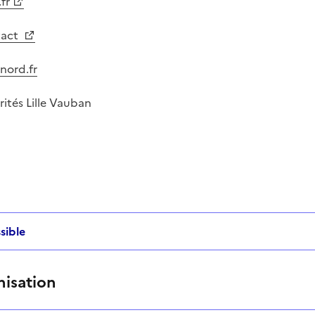
fr
tact
nord.fr
rités Lille Vauban
sible
nisation