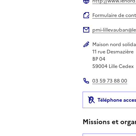
http://www.lenord.
Site web
Formulaire de con
pmi-lillevauban@le
Adresse électronique
Maison nord solida
Adresse postale
11 rue Desmazière
BP 04
59004
Lille Cedex
03 59 73 88 00
Téléphone
Téléphone acces
Missions et orga