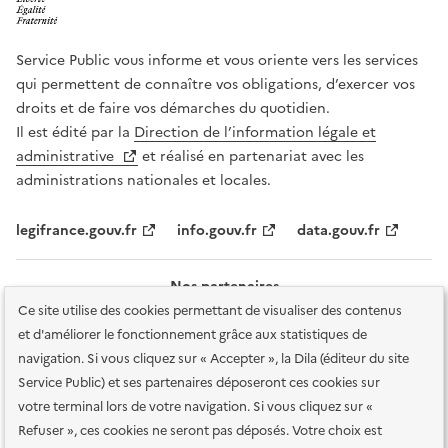
Service Public vous informe et vous oriente vers les services
qui permettent de connaître vos obligations, d’exercer vos
droits et de faire vos démarches du quotidien.
Il est édité par la
Direction de l’information légale et
administrative
et réalisé en partenariat avec les
administrations nationales et locales.
legifrance.gouv.fr
info.gouv.fr
data.gouv.fr
Nos partenaires
Ce site utilise des cookies permettant de visualiser des contenus
et d'améliorer le fonctionnement grâce aux statistiques de
navigation. Si vous cliquez sur « Accepter », la Dila (éditeur du site
Service Public) et ses partenaires déposeront ces cookies sur
votre terminal lors de votre navigation. Si vous cliquez sur «
Plan du site
Accessibilité : totalement conforme
Accessibilité des
Refuser », ces cookies ne seront pas déposés. Votre choix est