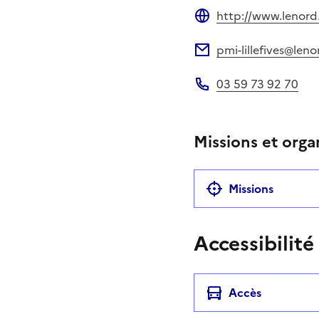
http://www.lenord.
Site web
pmi-lillefives@leno
Adresse électronique
03 59 73 92 70
Téléphone
Missions et orga
Missions
Accessibilité
Accès