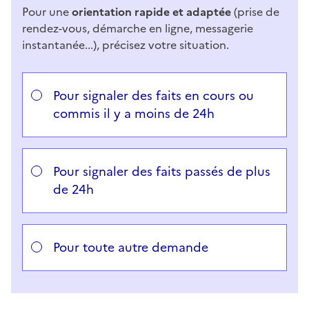
Pour une
orientation rapide et adaptée
(prise de
rendez-vous, démarche en ligne, messagerie
instantanée...), précisez votre situation.
Répondez aux questions successives et les réponses 
Vous avez choisi
Choisissez votre cas
Pour signaler des faits en cours ou
commis il y a moins de 24h
Pour signaler des faits passés de plus
de 24h
Pour toute autre demande