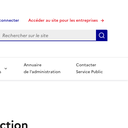
connecter
Accéder au site pour les entreprises
echerche
Recherche
Annuaire
Contacter
s
de l’administration
Service Public
ection