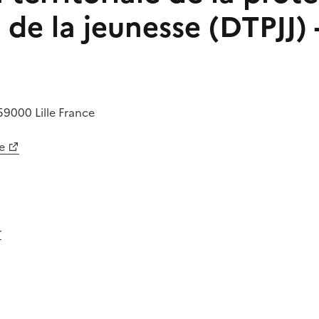
e de la jeunesse (DTPJJ)
59000
Lille
France
e
r