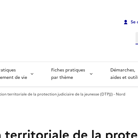
Se 
R
ratiques
Fiches pratiques
Démarches,
ement de vie
par thème
aides et outil
ion territoriale de la protection judiciaire de la jeunesse (DTPJJ) - Nord
 territoriale de la prot