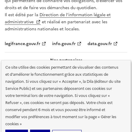
qui permettent de connaître vos obligations, d’exercer vos
droits et de faire vos démarches du quotidien.
Il est édité par la
Direction de l’information légale et
administrative
et réalisé en partenariat avec les
administrations nationales et locales.
legifrance.gouv.fr
info.gouv.fr
data.gouv.fr
Nos partenaires
Ce site utilise des cookies permettant de visualiser des contenus
et d'améliorer le fonctionnement grâce aux statistiques de
navigation. Si vous cliquez sur « Accepter », la Dila (éditeur du site
Service Public) et ses partenaires déposeront ces cookies sur
votre terminal lors de votre navigation. Si vous cliquez sur «
Plan du site
Accessibilité : totalement conforme
Accessibilité des
Refuser », ces cookies ne seront pas déposés. Votre choix est
services en ligne
Mentions légales
Données personnelles et sécurité
conservé pendant 6 mois et vous pouvez être informé et
modifier vos préférences à tout moment sur la page « Gérer les
Conditions générales d'utilisation
Gestion des cookies
cookies »
Sauf mention contraire, tous les contenus de ce site sont sous
licence