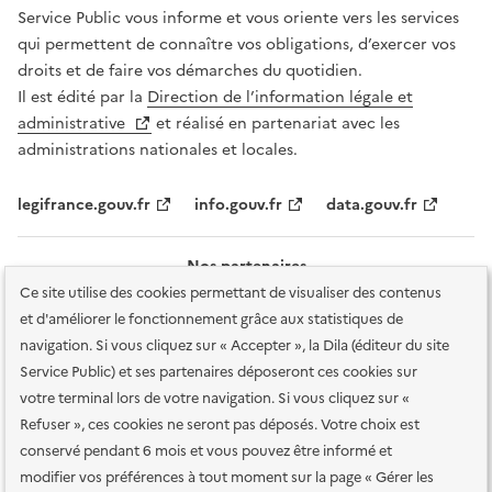
Service Public vous informe et vous oriente vers les services
qui permettent de connaître vos obligations, d’exercer vos
droits et de faire vos démarches du quotidien.
Il est édité par la
Direction de l’information légale et
administrative
et réalisé en partenariat avec les
administrations nationales et locales.
legifrance.gouv.fr
info.gouv.fr
data.gouv.fr
Nos partenaires
Ce site utilise des cookies permettant de visualiser des contenus
et d'améliorer le fonctionnement grâce aux statistiques de
navigation. Si vous cliquez sur « Accepter », la Dila (éditeur du site
Service Public) et ses partenaires déposeront ces cookies sur
votre terminal lors de votre navigation. Si vous cliquez sur «
Plan du site
Accessibilité : totalement conforme
Accessibilité des
Refuser », ces cookies ne seront pas déposés. Votre choix est
services en ligne
Mentions légales
Données personnelles et sécurité
conservé pendant 6 mois et vous pouvez être informé et
modifier vos préférences à tout moment sur la page « Gérer les
Conditions générales d'utilisation
Gestion des cookies